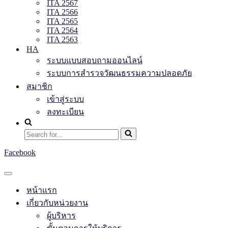
ITA 2567
ITA 2566
ITA 2565
ITA 2564
ITA 2563
HA
ระบบแบบสอบถามออนไลน์
ระบบการสำรวจวัฒนธรรมความปลอดภัย
สมาชิก
เข้าสู่ระบบ
ลงทะเบียน
Search
for...
Facebook
Navigation
Menu
หน้าแรก
เกี่ยวกับหน่วยงาน
ผู้บริหาร